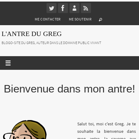
Passer
vers
ME CONTACTER
ME SOUTENIR
le
contenu
L'ANTRE DU GREG
BLOGO-SITE DU GREG, AUTEUR DANS LE DOMAINE PUBLIC VIVANT
Bienvenue dans mon antre!
Salut toi, moi c'est Greg. Je te
souhaite la bienvenue dans
mon antre, la caverne aux