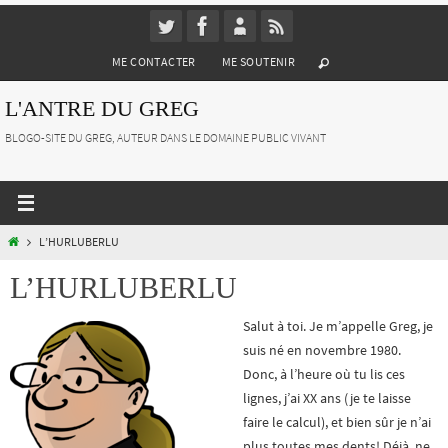
Passer
vers
ME CONTACTER
ME SOUTENIR
le
contenu
L'ANTRE DU GREG
BLOGO-SITE DU GREG, AUTEUR DANS LE DOMAINE PUBLIC VIVANT
HOME
L’HURLUBERLU
L’HURLUBERLU
Salut à toi. Je m’appelle Greg, je
suis né en novembre 1980.
Donc, à l’heure où tu lis ces
lignes, j’ai XX ans (je te laisse
faire le calcul), et bien sûr je n’ai
plus toutes mes dents! Déjà, ne