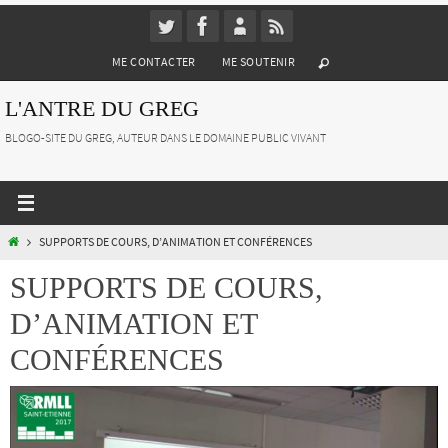
Passer
vers
ME CONTACTER
ME SOUTENIR
le
contenu
L'ANTRE DU GREG
BLOGO-SITE DU GREG, AUTEUR DANS LE DOMAINE PUBLIC VIVANT
HOME
SUPPORTS DE COURS, D’ANIMATION ET CONFÉRENCES
SUPPORTS DE COURS,
D’ANIMATION ET
CONFÉRENCES