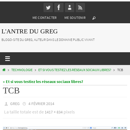
Passer
vers
ME CONTACTER
ME SOUTENIR
le
contenu
L'ANTRE DU GREG
BLOGO-SITE DU GREG, AUTEUR DANS LE DOMAINE PUBLIC VIVANT
HOME
TECHNOLOGIE
ET SI VOUS TESTIEZ LES RÉSEAUX SOCIAUX LIBRES?
TCB
« Et si vous testiez les réseaux sociaux libres?
TCB
GREG
4 FÉVRIER 2014
La taille totale est de
pixels
1417 × 834