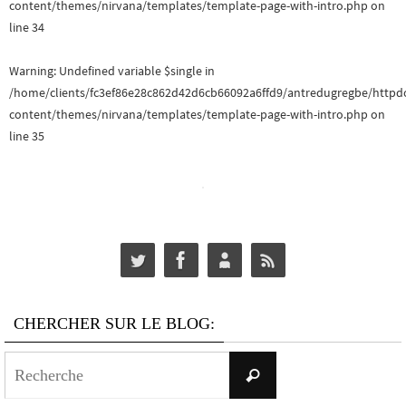
content/themes/nirvana/templates/template-page-with-intro.php
on
line
34
m
l
e
t
Warning
: Undefined variable $single in
/home/clients/fc3ef86e28c862d42d6cb66092a6ffd9/antredugregbe/httpd
n
a
content/themes/nirvana/templates/template-page-with-intro.php
on
t
line
35
t
i
o
n
s
CHERCHER SUR LE BLOG:
Search
Recherche
for: