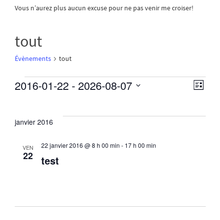
Vous n’aurez plus aucun excuse pour ne pas venir me croiser!
tout
Évènements
tout
2016-01-22
 - 
2026-08-07
N
N
L
Évènements
i
S
a
a
s
é
t
v
janvier 2016
l
e
v
e
i
22 janvier 2016 @ 8 h 00 min
-
17 h 00 min
c
i
VEN
22
g
t
test
g
i
a
o
a
t
n
n
i
t
e