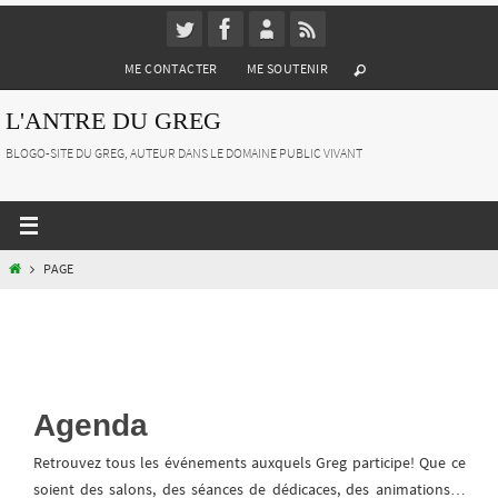
Passer
vers
ME CONTACTER
ME SOUTENIR
le
contenu
L'ANTRE DU GREG
BLOGO-SITE DU GREG, AUTEUR DANS LE DOMAINE PUBLIC VIVANT
HOME
PAGE
Agenda
Retrouvez tous les événements auxquels Greg participe! Que ce
soient des salons, des séances de dédicaces, des animations…