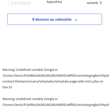
Évènements
précédents
Aujourd’hui
Évènements
suivants
o
z
i
u
n
o
n
S’abonner au calendrier
d
e
n
d
e
a
p
v
t
e
a
u
.
e
r
s
c
Warning
: Undefined variable $single in
É
/home/clients/fc3ef86e28c862d42d6cb66092a6ffd9/antredugregbe/httpd
o
content/themes/nirvana/templates/template-page-with-intro.php
on
v
n
line
33
è
s
Warning
: Undefined variable $single in
n
/home/clients/fc3ef86e28c862d42d6cb66092a6ffd9/antredugregbe/httpd
u
e