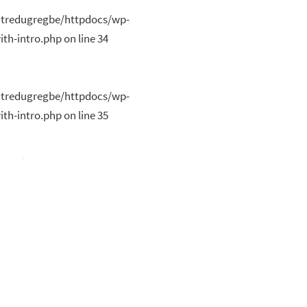
n
è
ntredugregbe/httpdocs/wp-
s
th-intro.php
on line
34
n
u
e
m
l
ntredugregbe/httpdocs/wp-
th-intro.php
on line
35
e
t
n
a
t
t
i
o
n
s