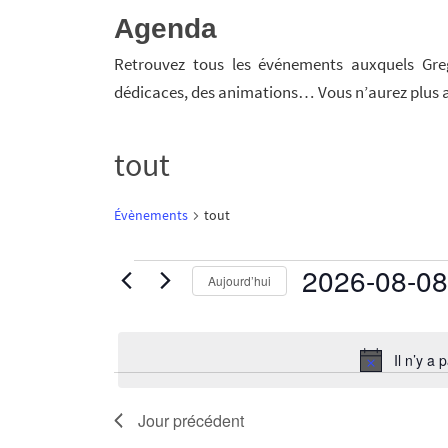
Agenda
Retrouvez tous les événements auxquels Greg
dédicaces, des animations… Vous n’aurez plus a
tout
Évènements
tout
2026-08-08
Aujourd’hui
Évènements
S
for
é
Il n’y a
l
8
e
Jour précédent
août
c