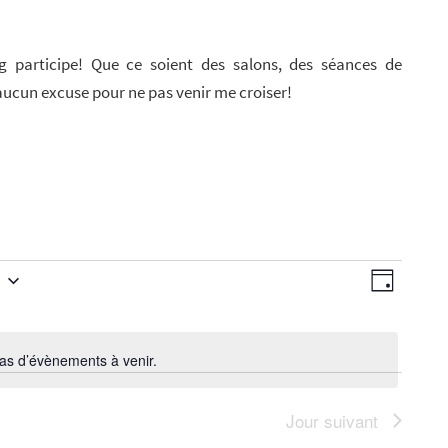
 participe! Que ce soient des salons, des séances de
ucun excuse pour ne pas venir me croiser!
N
N
J
a
o
a
u
v
r
v
 pas d’évènements à venir.
N
i
o
i
t
Jour suivant
g
i