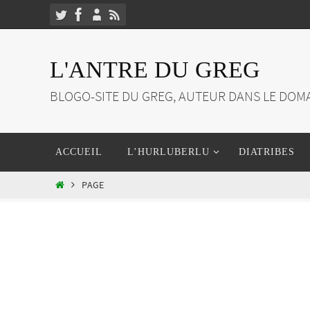
Passer
vers
le
L'ANTRE DU GREG
contenu
BLOGO-SITE DU GREG, AUTEUR DANS LE DOMA
Passer
ACCUEIL
L’HURLUBERLU
DIATRIBES
vers
le
HOME
PAGE
contenu