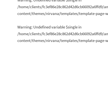
Warning
: Undefined variable $single in
/home/clients/fc3ef86e28c862d42d6cb66092a6ffd9/a
content/themes/nirvana/templates/template-page-wi
Warning
: Undefined variable $single in
/home/clients/fc3ef86e28c862d42d6cb66092a6ffd9/a
content/themes/nirvana/templates/template-page-wi