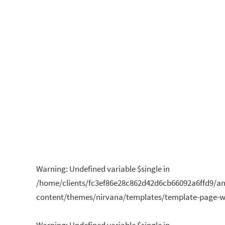
t
2026
i
o
n
n
e
z
u
n
e
d
a
Warning
: Undefined variable $single in
t
/home/clients/fc3ef86e28c862d42d6cb66092a6ffd9/a
e
content/themes/nirvana/templates/template-page-wi
.