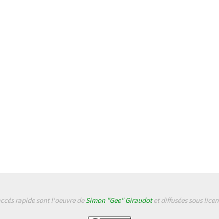
accès rapide sont l'oeuvre de
Simon "Gee" Giraudot
et diffusées sous lice