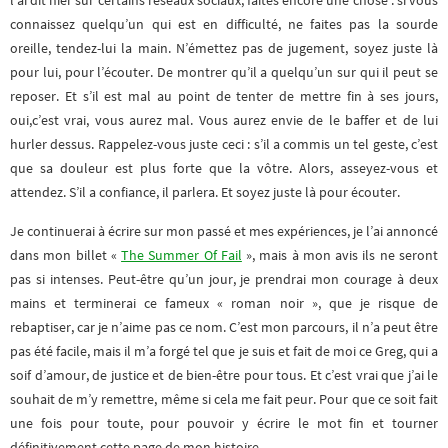
l’ai dit hier sur certains réseaux sociaux, faites encore une chose : si vous
connaissez quelqu’un qui est en difficulté, ne faites pas la sourde
oreille, tendez-lui la main. N’émettez pas de jugement, soyez juste là
pour lui, pour l’écouter. De montrer qu’il a quelqu’un sur qui il peut se
reposer. Et s’il est mal au point de tenter de mettre fin à ses jours,
oui,c’est vrai, vous aurez mal. Vous aurez envie de le baffer et de lui
hurler dessus. Rappelez-vous juste ceci : s’il a commis un tel geste, c’est
que sa douleur est plus forte que la vôtre. Alors, asseyez-vous et
attendez. S’il a confiance, il parlera. Et soyez juste là pour écouter.
Je continuerai à écrire sur mon passé et mes expériences, je l’ai annoncé
dans mon billet «
The Summer Of Fail
», mais à mon avis ils ne seront
pas si intenses. Peut-être qu’un jour, je prendrai mon courage à deux
mains et terminerai ce fameux « roman noir », que je risque de
rebaptiser, car je n’aime pas ce nom. C’est mon parcours, il n’a peut être
pas été facile, mais il m’a forgé tel que je suis et fait de moi ce Greg, qui a
soif d’amour, de justice et de bien-être pour tous. Et c’est vrai que j’ai le
souhait de m’y remettre, même si cela me fait peur. Pour que ce soit fait
une fois pour toute, pour pouvoir y écrire le mot fin et tourner
définitivement cette page de mon histoire.