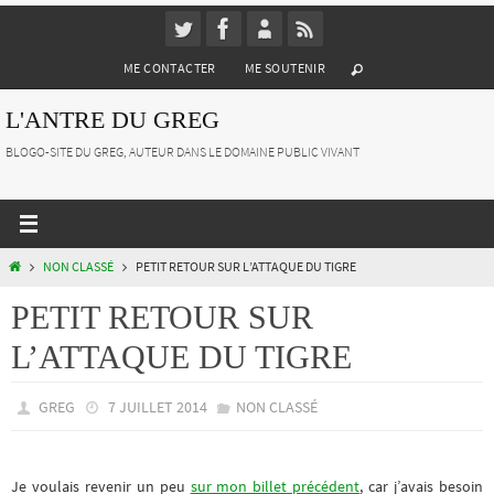
Passer
vers
ME CONTACTER
ME SOUTENIR
le
contenu
L'ANTRE DU GREG
BLOGO-SITE DU GREG, AUTEUR DANS LE DOMAINE PUBLIC VIVANT
HOME
NON CLASSÉ
PETIT RETOUR SUR L’ATTAQUE DU TIGRE
PETIT RETOUR SUR
L’ATTAQUE DU TIGRE
GREG
7 JUILLET 2014
NON CLASSÉ
Je voulais revenir un peu
sur mon billet précédent
, car j’avais besoin