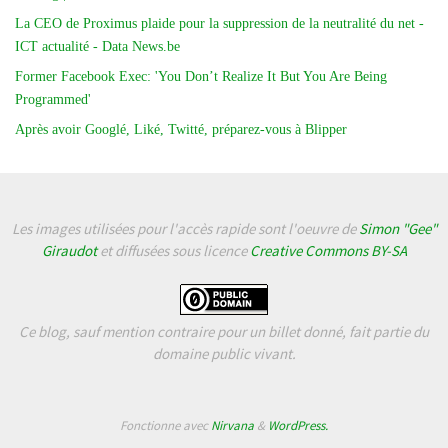
La CEO de Proximus plaide pour la suppression de la neutralité du net -
ICT actualité - Data News.be
Former Facebook Exec: 'You Don’t Realize It But You Are Being
Programmed'
Après avoir Googlé, Liké, Twitté, préparez-vous à Blipper
Les images utilisées pour l'accès rapide sont l'oeuvre de
Simon "Gee"
Giraudot
et diffusées sous licence
Creative Commons BY-SA
Ce blog, sauf mention contraire pour un billet donné, fait partie du
domaine public vivant.
Fonctionne avec
Nirvana
&
WordPress.