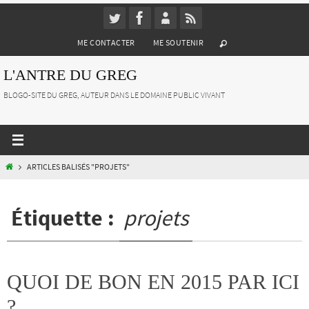
Passer
vers
ME CONTACTER
ME SOUTENIR
le
contenu
L'ANTRE DU GREG
BLOGO-SITE DU GREG, AUTEUR DANS LE DOMAINE PUBLIC VIVANT
HOME
ARTICLES BALISÉS "PROJETS"
Étiquette :
projets
QUOI DE BON EN 2015 PAR ICI
?