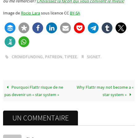
ou me remercier?
Choisissez la façon qui vous convient le mieux!
Image de
Rocio Lara
sous licence CC
BY-SA
,
,
.
.
CROWDFUNDING
PATREON
TIPEEE
SIGNET
Pourquoi Flattr risque de ne
Why Flattr may not become a «
pas devenir un « star system »
star system »
UN COMMENTAIRE