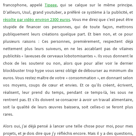
francophone, appelé
Tipeee
, qui se calque sur le même principe.
D’ailleurs, Usul, grand youtuber, a préféré ce système à la publicité, et
récolte par vidéo environ 2300 euros
. Vous me direz que c’est peut être
stupide de financer ces personnes, qui de toute façon, mettrons
publiquement leurs créations quelque part. Et bien non, et ce pour
plusieurs raisons : Ces personnes, premièrement, respectent déjà
nettement plus leurs suiveurs, en ne les accablant pas de vilaines
publicités « laveuses de cerveaux lobotomisantes ». Ils vous donnent le
choix de les soutenir ou non, alors que pour aller voir le dernier
blockbuster trop hype vous serez obligé de débourser au minimum dix
euros. Vous restez maître de votre « consommation », en donnant selon
vos moyens, coups de cœur et envies. Et ce qu’ils créent, écrivent,
réalisent, leur prend du temps, pendant ce temps-là, les sous ne
rentrent pas. Et s’ils doivent se consacrer à avoir un travail alimentaire,
soit la qualité de leurs œuvres baissera, soit celles-ci se feront plus
rares.
Alors oui, j’ai déjà pensé à lancer une telle chose pour moi, pour mes
projets, et je dois dire que j’y réfléchis encore. Mais il y a des questions,