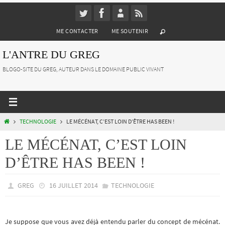
Passer
vers
ME CONTACTER
ME SOUTENIR
le
contenu
L'ANTRE DU GREG
BLOGO-SITE DU GREG, AUTEUR DANS LE DOMAINE PUBLIC VIVANT
HOME
TECHNOLOGIE
LE MÉCÉNAT, C’EST LOIN D’ÊTRE HAS BEEN !
LE MÉCÉNAT, C’EST LOIN
D’ÊTRE HAS BEEN !
GREG
16 JUILLET 2014
TECHNOLOGIE
Je suppose que vous avez déjà entendu parler du concept de mécénat.