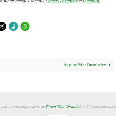
e sur les réseaux sociaux
Twitter
,
Facebook
et
Diaspora
.
Ne plus fêter l’armistice
accès rapide sont l'oeuvre de
Simon "Gee" Giraudot
et diffusées sous lice