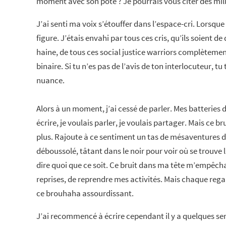
moment avec son pote ? Je pourrais vous citer des mill
J’ai senti ma voix s’étouffer dans l’espace-cri. Lorsqu
figure. J’étais envahi par tous ces cris, qu’ils soient d
haine, de tous ces social justice warriors complètement 
binaire. Si tu n’es pas de l’avis de ton interlocuteur, tu
nuance.
Alors à un moment, j’ai cessé de parler. Mes batteries
écrire, je voulais parler, je voulais partager. Mais ce
plus. Rajoute à ce sentiment un tas de mésaventures d
déboussolé, tâtant dans le noir pour voir où se trouve la
dire quoi que ce soit. Ce bruit dans ma tête m’empêcha
reprises, de reprendre mes activités. Mais chaque rega
ce brouhaha assourdissant.
J’ai recommencé à écrire cependant il y a quelques se