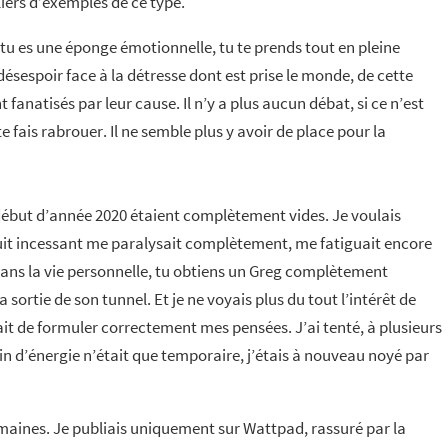
iers d’exemples de ce type.
e tu es une éponge émotionnelle, tu te prends tout en pleine
e désespoir face à la détresse dont est prise le monde, de cette
fanatisés par leur cause. Il n’y a plus aucun débat, si ce n’est
 te fais rabrouer. Il ne semble plus y avoir de place pour la
 début d’année 2020 étaient complètement vides. Je voulais
 bruit incessant me paralysait complètement, me fatiguait encore
ans la vie personnelle, tu obtiens un Greg complètement
 sortie de son tunnel. Et je ne voyais plus du tout l’intérêt de
it de formuler correctement mes pensées. J’ai tenté, à plusieurs
in d’énergie n’était que temporaire, j’étais à nouveau noyé par
maines. Je publiais uniquement sur Wattpad, rassuré par la