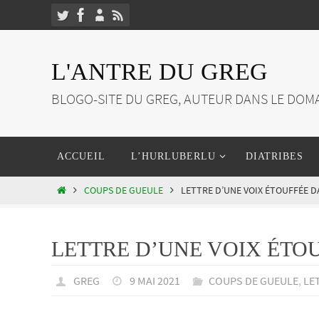
Passer
vers
le
L'ANTRE DU GREG
contenu
BLOGO-SITE DU GREG, AUTEUR DANS LE DOMA
Passer
ACCUEIL
L’HURLUBERLU
DIATRIBES
vers
le
HOME
COUPS DE GUEULE
LETTRE D’UNE VOIX ÉTOUFFÉE D
contenu
LETTRE D’UNE VOIX ÉTOU
GREG
9 MAI 2021
COUPS DE GUEULE
,
LE