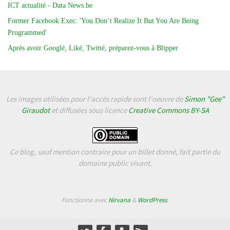
ICT actualité - Data News.be
Former Facebook Exec: 'You Don’t Realize It But You Are Being
Programmed'
Après avoir Googlé, Liké, Twitté, préparez-vous à Blipper
Les images utilisées pour l'accès rapide sont l'oeuvre de
Simon "Gee"
Giraudot
et diffusées sous licence
Creative Commons BY-SA
Ce blog, sauf mention contraire pour un billet donné, fait partie du
domaine public vivant.
Fonctionne avec
Nirvana
&
WordPress.