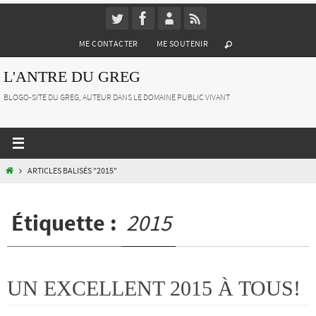
Passer
vers
ME CONTACTER
ME SOUTENIR
le
contenu
L'ANTRE DU GREG
BLOGO-SITE DU GREG, AUTEUR DANS LE DOMAINE PUBLIC VIVANT
HOME
ARTICLES BALISÉS "2015"
Étiquette :
2015
UN EXCELLENT 2015 À TOUS!