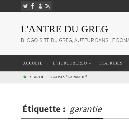
Passer
vers
le
L'ANTRE DU GREG
contenu
BLOGO-SITE DU GREG, AUTEUR DANS LE DOMA
Passer
ACCUEIL
L’HURLUBERLU
DIATRIBES
vers
le
HOME
ARTICLES BALISÉS "GARANTIE"
contenu
Étiquette :
garantie