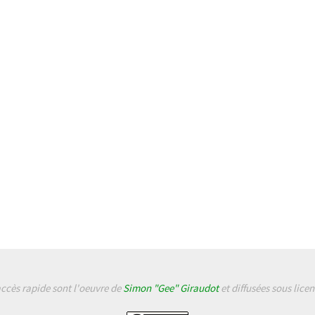
accès rapide sont l'oeuvre de
Simon "Gee" Giraudot
et diffusées sous lice