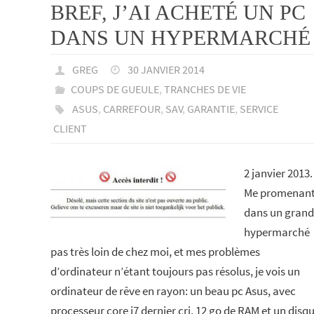
BREF, J’AI ACHETÉ UN PC
DANS UN HYPERMARCHÉ
GREG
30 JANVIER 2014
COUPS DE GUEULE
,
TRANCHES DE VIE
ASUS
,
CARREFOUR
,
SAV
,
GARANTIE
,
SERVICE
CLIENT
2 janvier 2013.
Me promenan
dans un grand
hypermarché
pas très loin de chez moi, et mes problèmes
d’ordinateur n’étant toujours pas résolus, je vois un
ordinateur de rêve en rayon: un beau pc Asus, avec
processeur core i7 dernier cri, 12 go de RAM et un disq