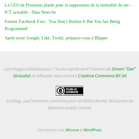
La CEO de Proximus plaide pour la suppression de la neutralité du net -
ICT actualité - Data News.be
Former Facebook Exec: 'You Don’t Realize It But You Are Being
Programmed'
Après avoir Googlé, Liké, Twitté, préparez-vous à Blipper
Les images utilisées pour l'accès rapide sont l'oeuvre de
Simon "Gee"
Giraudot
et diffusées sous licence
Creative Commons BY-SA
Ce blog, sauf mention contraire pour un billet donné, fait partie du
domaine public vivant.
Fonctionne avec
Nirvana
&
WordPress.