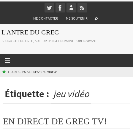
Passer
vers
ME CONTACTER
ME SOUTENIR
le
contenu
L'ANTRE DU GREG
BLOGO-SITE DU GREG, AUTEUR DANS LE DOMAINE PUBLIC VIVANT
HOME
ARTICLES BALISÉS "JEU VIDÉO"
Étiquette :
jeu vidéo
EN DIRECT DE GREG TV!