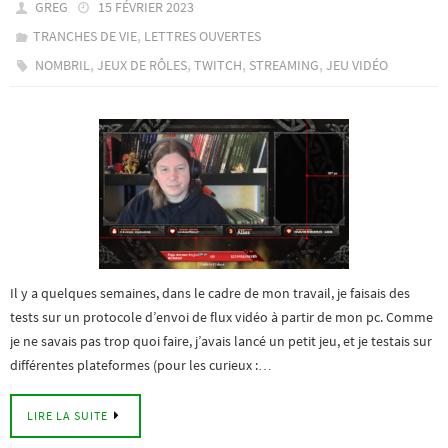
GREG
15 FÉVRIER 2023
,
TRANCHES DE VIE
LETTRES OUVERTES
,
,
,
,
NOMBRIL
JEUX DE RÔLES
TWITCH
STREAMING
JEU VIDÉO
Il y a quelques semaines, dans le cadre de mon travail, je faisais des
tests sur un protocole d’envoi de flux vidéo à partir de mon pc. Comme
je ne savais pas trop quoi faire, j’avais lancé un petit jeu, et je testais sur
différentes plateformes (pour les curieux :…
LIRE LA SUITE