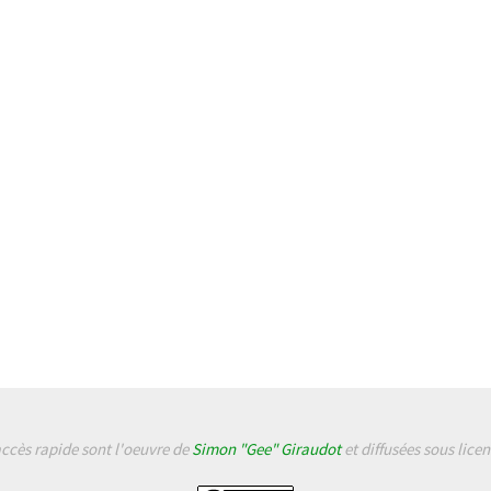
accès rapide sont l'oeuvre de
Simon "Gee" Giraudot
et diffusées sous lice