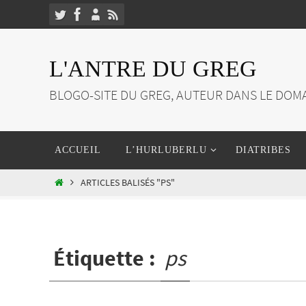
Passer
vers
le
L'ANTRE DU GREG
contenu
BLOGO-SITE DU GREG, AUTEUR DANS LE DOMA
Passer
ACCUEIL
L’HURLUBERLU
DIATRIBES
vers
le
HOME
ARTICLES BALISÉS "PS"
contenu
Étiquette :
ps