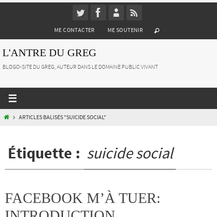
Passer
vers
ME CONTACTER
ME SOUTENIR
le
contenu
L'ANTRE DU GREG
BLOGO-SITE DU GREG, AUTEUR DANS LE DOMAINE PUBLIC VIVANT
HOME
ARTICLES BALISÉS "SUICIDE SOCIAL"
Étiquette :
suicide social
FACEBOOK M’À TUER:
INTRODUCTION