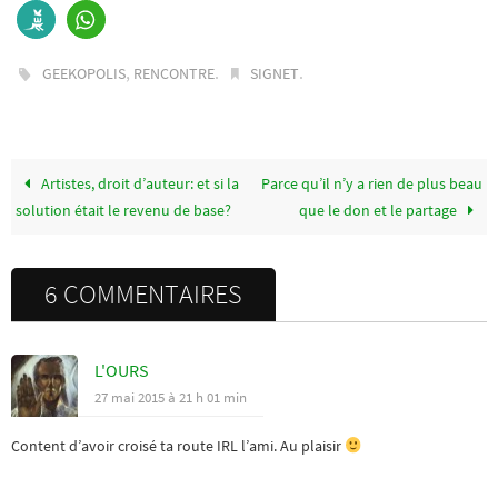
,
.
.
GEEKOPOLIS
RENCONTRE
SIGNET
Artistes, droit d’auteur: et si la
Parce qu’il n’y a rien de plus beau
solution était le revenu de base?
que le don et le partage
6 COMMENTAIRES
L'OURS
27 mai 2015 à 21 h 01 min
Content d’avoir croisé ta route IRL l’ami. Au plaisir