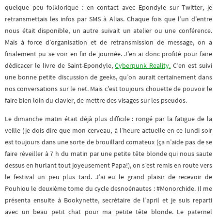
quelque peu folklorique : en contact avec Epondyle sur Twitter, je
retransmettais les infos par SMS à Alias. Chaque fois que l’un d’entre
nous était disponible, un autre suivait un atelier ou une conférence.
Mais à force d’organisation et de retransmission de message, on a
finalement pu se voir en fin de journée. J’en ai donc profité pour faire
dédicacer le livre de Saint-Epondyle,
Cyberpunk Reality.
C’en est suivi
une bonne petite discussion de geeks, qu’on aurait certainement dans
nos conversations sur le net. Mais c’est toujours chouette de pouvoir le
faire bien loin du clavier, de mettre des visages sur les pseudos.
Le dimanche matin était déjà plus difficile : rongé par la fatigue de la
veille (je dois dire que mon cerveau, à l’heure actuelle en ce lundi soir
est toujours dans une sorte de brouillard comateux (ça n’aide pas de se
faire réveiller à 7 h du matin par une petite tête blonde qui nous saute
dessus en hurlant tout joyeusement Papa!), on s’est remis en route vers
le festival un peu plus tard. J’ai eu le grand plaisir de recevoir de
Pouhiou le deuxième tome du cycle desnoénautes : #Monorchide. Il me
présenta ensuite à Bookynette, secrétaire de l’april et je suis reparti
avec un beau petit chat pour ma petite tête blonde. Le paternel