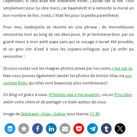
Cependant, si cela avait été Alexandre Astier, j’aurais fait la file. Tout
simplement pour lui dire merci, car Kaamelott m’a remonté le moral un
bon nombre de fois. (voilà, c’était fini pour la petite parenthèse)
Pour moi, Geekopolis se résume en une phrase : de merveilleuses
rencontres tout au long de ces deux jours. Et je terminerai donc par un
grand merci à mon petit papa sans qui ce voyage n’aurait été possible,
et un gros clin d’oeil à tous les copains-collègues que j’ai enfin pu
rencontrer !
(Si vous voulez voir les maigres photos prises par nos soins,
c’est par ici
.
Mais vous pouvez également zieuter les photos de tonton Alias via
son
compte flickr
, qui elles sont beaucoup plus nombreuses!)
Ce blog vit grâce à vous.
N’hésitez pas à me soutenir
, via un
Prix Libre
,
selon votre choix et de partager ce texte autour de vous.
Image de
Stéphane « Alias » Gallay
sous licence
CC BY
.