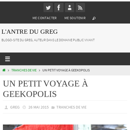
Passer
vers
ME CONTACTER
ME SOUTENIR
le
contenu
L'ANTRE DU GREG
BLOGO-SITE DU GREG, AUTEUR DANS LE DOMAINE PUBLIC VIVANT
HOME
TRANCHES DE VIE
UN PETIT VOYAGE À GEEKOPOLIS
UN PETIT VOYAGE À
GEEKOPOLIS
GREG
26 MAI 2015
TRANCHES DE VIE