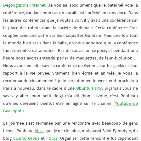
Degooglisons Internet
. Je voulais absolument que le paternel voie la
conférence, car dans mon cas on aurait juste prêché un convaincu. Dans
les autres conférences que je voulais voir, il y avait une conférence sur
la place des robots dans la société de demain. Cette conférence était
couplée avec une autre sur les maquettes Gundam. Mais une fois tout
le monde bien assis dans la salle, on nous annonce que la conférence
tant convoitée est annulée ! Pas de soucis, on se pose, et pendant une
heure nous avons entendu parler de maquettes, de leur évolution,…
Nous avons ensuite suivi la conférence de Genma, sur les geeks et leur
rapport à la vie privée. Vraiment bien écrite et animée, je vous la
recommande chaudement ! (elle sera donnée le week-end prochain à
Paris à nouveau, dans le cadre d’une
Ubuntu Party
. Si jamais vous ne
savez y aller, mon petit doigt m’a dit (bon, j’avoue, c’est Pouhiou)
qu’elles devraient bientôt être en ligne sur le channel
Youtube de
Geekopolis
.
La journée s’est terminée par une rencontre avec beaucoup de gens
biens : Pouhiou,
Alias
, que je ne cite plus, mais aussi Saint-Epondyle, du
blog
Cosmo Orbüs
et l’
Ours
. Organiser cette rencontre fut cependant