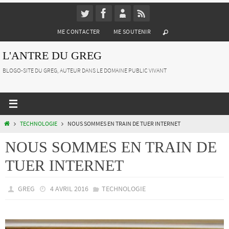
Passer
vers
ME CONTACTER
ME SOUTENIR
le
contenu
L'ANTRE DU GREG
BLOGO-SITE DU GREG, AUTEUR DANS LE DOMAINE PUBLIC VIVANT
HOME
TECHNOLOGIE
NOUS SOMMES EN TRAIN DE TUER INTERNET
NOUS SOMMES EN TRAIN DE
TUER INTERNET
GREG
4 AVRIL 2016
TECHNOLOGIE