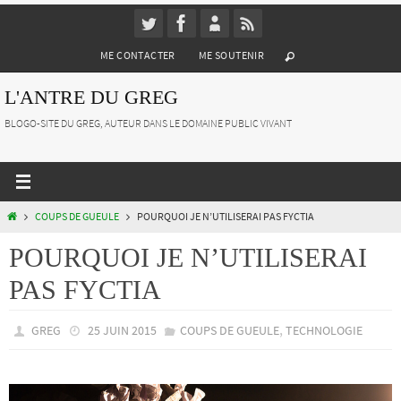
Passer
vers
ME CONTACTER
ME SOUTENIR
le
contenu
L'ANTRE DU GREG
BLOGO-SITE DU GREG, AUTEUR DANS LE DOMAINE PUBLIC VIVANT
HOME
COUPS DE GUEULE
POURQUOI JE N’UTILISERAI PAS FYCTIA
POURQUOI JE N’UTILISERAI
PAS FYCTIA
,
GREG
25 JUIN 2015
COUPS DE GUEULE
TECHNOLOGIE