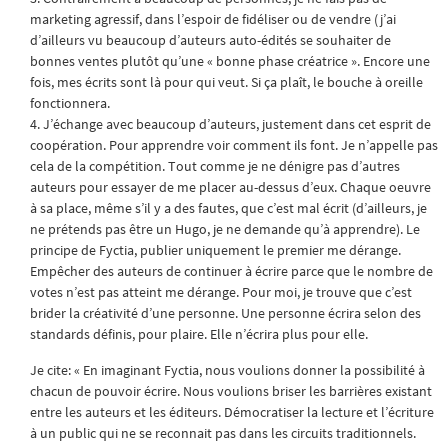
marketing agressif, dans l’espoir de fidéliser ou de vendre (j’ai
d’ailleurs vu beaucoup d’auteurs auto-édités se souhaiter de
bonnes ventes plutôt qu’une « bonne phase créatrice ». Encore une
fois, mes écrits sont là pour qui veut. Si ça plaît, le bouche à oreille
fonctionnera.
4. J’échange avec beaucoup d’auteurs, justement dans cet esprit de
coopération. Pour apprendre voir comment ils font. Je n’appelle pas
cela de la compétition. Tout comme je ne dénigre pas d’autres
auteurs pour essayer de me placer au-dessus d’eux. Chaque oeuvre
à sa place, même s’il y a des fautes, que c’est mal écrit (d’ailleurs, je
ne prétends pas être un Hugo, je ne demande qu’à apprendre). Le
principe de Fyctia, publier uniquement le premier me dérange.
Empêcher des auteurs de continuer à écrire parce que le nombre de
votes n’est pas atteint me dérange. Pour moi, je trouve que c’est
brider la créativité d’une personne. Une personne écrira selon des
standards définis, pour plaire. Elle n’écrira plus pour elle.
Je cite: « En imaginant Fyctia, nous voulions donner la possibilité à
chacun de pouvoir écrire. Nous voulions briser les barrières existant
entre les auteurs et les éditeurs. Démocratiser la lecture et l’écriture
à un public qui ne se reconnait pas dans les circuits traditionnels.