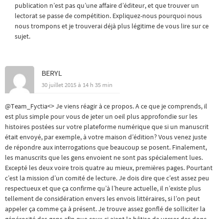
publication n’est pas qu’une affaire d’éditeur, et que trouver un
lectorat se passe de compétition. Expliquez-nous pourquoi nous
nous trompons et je trouverai déjà plus légitime de vous lire sur ce
sujet.
BERYL
30 juillet 2015 à 14 h 35 min
@Team_Fyctia<> Je viens réagir à ce propos. A ce que je comprends, il
est plus simple pour vous de jeter un oeil plus approfondie sur les
histoires postées sur votre plateforme numérique que si un manuscrit
était envoyé, par exemple, à votre maison d’édition? Vous venez juste
de répondre aux interrogations que beaucoup se posent. Finalement,
les manuscrits que les gens envoient ne sont pas spécialement lues.
Excepté les deux voire trois quatre au mieux, premières pages. Pourtant
c’est la mission d’un comité de lecture. Je dois dire que c’est assez peu
respectueux et que ça confirme qu’à l’heure actuelle, il n’existe plus
tellement de considération envers les envois littéraires, si l’on peut
appeler ça comme ça à présent. Je trouve assez gonflé de solliciter la
générosité des gens afin que ceux-ci aient la bêtise de verser des dons