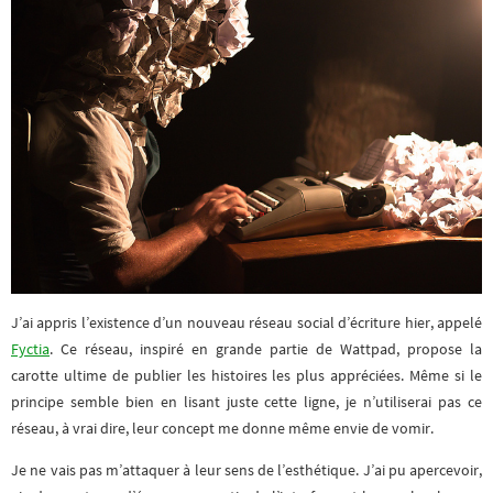
J’ai appris l’existence d’un nouveau réseau social d’écriture hier, appelé
Fyctia
. Ce réseau, inspiré en grande partie de Wattpad, propose la
carotte ultime de publier les histoires les plus appréciées. Même si le
principe semble bien en lisant juste cette ligne, je n’utiliserai pas ce
réseau, à vrai dire, leur concept me donne même envie de vomir.
Je ne vais pas m’attaquer à leur sens de l’esthétique. J’ai pu apercevoir,