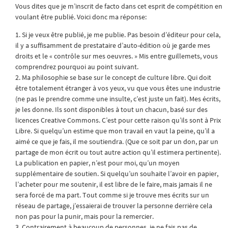
Vous dites que je m’inscrit de facto dans cet esprit de compétition en
voulant être publié. Voici donc ma réponse:
1. Si je veux être publié, je me publie. Pas besoin d’éditeur pour cela,
il y a suffisamment de prestataire d’auto-édition où je garde mes
droits et le « contrôle sur mes oeuvres. » Mis entre guillemets, vous
comprendrez pourquoi au point suivant.
2. Ma philosophie se base sur le concept de culture libre. Qui doit
être totalement étranger à vos yeux, vu que vous êtes une industrie
(ne pas le prendre comme une insulte, c’est juste un fait). Mes écrits,
je les donne. Ils sont disponibles à tout un chacun, basé sur des
licences Creative Commons. C’est pour cette raison qu’ils sont à Prix
Libre. Si quelqu’un estime que mon travail en vaut la peine, qu’il a
aimé ce que je fais, il me soutiendra. (Que ce soit par un don, par un
partage de mon écrit ou tout autre action qu’il estimera pertinente).
La publication en papier, n’est pour moi, qu’un moyen
supplémentaire de soutien. Si quelqu’un souhaite l’avoir en papier,
l’acheter pour me soutenir, il est libre de le faire, mais jamais il ne
sera forcé de ma part. Tout comme si je trouve mes écrits sur un
réseau de partage, j’essaierai de trouver la personne derrière cela
non pas pour la punir, mais pour la remercier.
3. Contrairement à beaucoup de personnes, je ne fais pas de