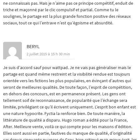
ne connaissais pas. Mais je n’aime pas ce principe compétitif, enduit de
triche et maçonné par le clic compulsif et partial. Comme tu le
soulignes, le partage est la plus grande fonction positive des réseaux
sociaux, tout ce qui l’entrave n’est qu’égoïsme et absurdité.
BERYL
2 juillet 2015 à 15 h 30 min
Je suis d’accord sauf pour wattpad. Je ne vais pas généraliser mais le
partage est quand même restreint et la visibilité rendue est toujours
orientée vers les fictions les plus populaires, en évinçant d’autres qui
seront de meilleures qualités. De toute façon, l’esprit de compétition,
en dehors des concours, est en permanence présent. Les gens ont
tellement soif de reconnaissance, de popularité que l’échange sera
limitée, privilégiant ce qu’il écrivent uniquement. L’esprit bon enfant est
une nature hypocrite. Fyctia la renforce bien. De toute manière, la
littérature de qualité a disparu. Hugo roman a édité pour la France,
After. Meilleure vente, voilà ce qui compte pour les maisons d’édition.
Elles sont aussi en partie, fautives du manque de qualité, d’originalité
car depuis cinquante nuances de Grey, bien critiqué mais mieux écrit, les