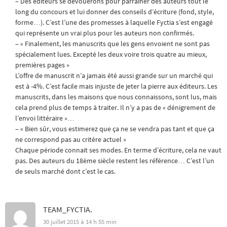
– Des éditeurs se dévouerons pour parrainer des auteurs tout le
long du concours et lui donner des conseils d’écriture (fond, style,
forme…). C’est l’une des promesses à laquelle Fyctia s’est engagé
qui représente un vrai plus pour les auteurs non confirmés.
– « Finalement, les manuscrits que les gens envoient ne sont pas
spécialement lues. Excepté les deux voire trois quatre au mieux,
premières pages »
L’offre de manuscrit n’a jamais été aussi grande sur un marché qui
est à -4%. C’est facile mais injuste de jeter la pierre aux éditeurs. Les
manuscrits, dans les maisons que nous connaissons, sont lus, mais
cela prend plus de temps à traiter. Il n’y a pas de « dénigrement de
l’envoi littéraire »…
– « Bien sûr, vous estimerez que ça ne se vendra pas tant et que ça
ne correspond pas au critère actuel »
Chaque période connait ses modes. En terme d’écriture, cela ne vaut
pas. Des auteurs du 18ème siècle restent les référence… C’est l’un
de seuls marché dont c’est le cas.
TEAM_FYCTIA.
30 juillet 2015 à 14 h 55 min