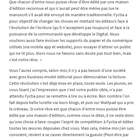
Que chacun d’entre nous puisse rêver d’être édité par une maison
d’édition reconnue et qui n’aurait peut être même pas lue le
manuscrit s’il avait été envoyé de manière traditionnelle. Fyctia a
pour objectif de changer les choses en mettant les éditeurs face à
l’évolution de l’écriture (qu’il n’acceptent pas toujours) et face à la
puissance de la communauté que développe le Digital. Nous
voulions aussi faire évoluer les supports du papier et du numérique
utilisés (via mobile app et website), pour essayer d’attirer un public
qui ne lit plus. Alors nous ne faisons sans doute pas tout bien, mais
c’est notre rêve. »
Vous l’aurez compris, selon moi, il n’y a pas besoin d’une société
avec gros business-model éditorial pour démocratiser la lecture.
Cette révolution s’est déjà mise en place, toute seule. Les jeunes, en
vous lisant j’ai l’impression que c’est votre public cible, n’a pas
attendu Fyctia pour se remettre à lire ou à écrire. Bon nombre l’on
fait depuis belle lurette via leurs blogs, et puis sur Wattpad qui a pris
le créneau. Si votre rêve est que chacun d’entre nous puisse être
édité par une maison d’édition, comme vous le dites, il ne reste donc
qu’une chose à faire: couper l’esprit de compétition à Fyctia et éditer
toutes les œuvres déposées chez vous. Mais cela, même moi j’en suis
conscient, revient à se casser directement la gueule (Peut-être par