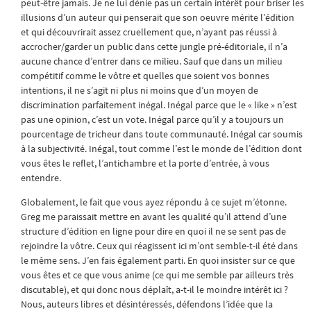
peut-être jamais. Je ne lui dénie pas un certain intérêt pour briser les
illusions d’un auteur qui penserait que son oeuvre mérite l’édition
et qui découvrirait assez cruellement que, n’ayant pas réussi à
accrocher/garder un public dans cette jungle pré-éditoriale, il n’a
aucune chance d’entrer dans ce milieu. Sauf que dans un milieu
compétitif comme le vôtre et quelles que soient vos bonnes
intentions, il ne s’agit ni plus ni moins que d’un moyen de
discrimination parfaitement inégal. Inégal parce que le « like » n’est
pas une opinion, c’est un vote. Inégal parce qu’il y a toujours un
pourcentage de tricheur dans toute communauté. Inégal car soumis
à la subjectivité. Inégal, tout comme l’est le monde de l’édition dont
vous êtes le reflet, l’antichambre et la porte d’entrée, à vous
entendre.
Globalement, le fait que vous ayez répondu à ce sujet m’étonne.
Greg me paraissait mettre en avant les qualité qu’il attend d’une
structure d’édition en ligne pour dire en quoi il ne se sent pas de
rejoindre la vôtre. Ceux qui réagissent ici m’ont semble-t-il été dans
le même sens. J’en fais également parti. En quoi insister sur ce que
vous êtes et ce que vous anime (ce qui me semble par ailleurs très
discutable), et qui donc nous déplaît, a-t-il le moindre intérêt ici ?
Nous, auteurs libres et désintéressés, défendons l’idée que la