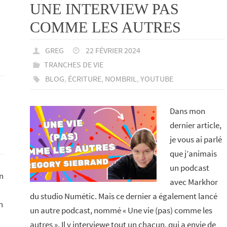
UNE INTERVIEW PAS
COMME LES AUTRES
GREG
22 FÉVRIER 2024
TRANCHES DE VIE
BLOG
,
ÉCRITURE
,
NOMBRIL
,
YOUTUBE
Dans mon
dernier article,
je vous ai parlé
que j’animais
un podcast
n
avec Markhor
du studio Numétic. Mais ce dernier a également lancé
n
un autre podcast, nommé « Une vie (pas) comme les
autres ». Il y interviewe tout un chacun, qui a envie de