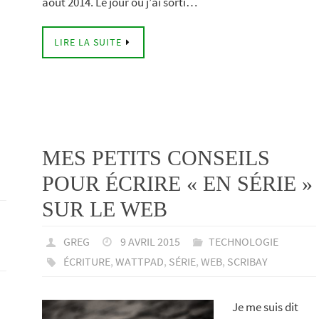
août 2014. Le jour où j’ai sorti…
LIRE LA SUITE
MES PETITS CONSEILS
POUR ÉCRIRE « EN SÉRIE »
SUR LE WEB
GREG
9 AVRIL 2015
TECHNOLOGIE
ÉCRITURE
,
WATTPAD
,
SÉRIE
,
WEB
,
SCRIBAY
Je me suis dit