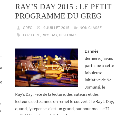
RAY’S DAY 2015 : LE PETIT
PROGRAMME DU GREG
GREG
9 JUILLET 2015
NON CLASSÉ
ÉCRITURE
,
RAYSDAY
,
HISTOIRES
L’année
dernière, j’avais
participé à cette
 a
fabuleuse
initiative de Neil
te
Jomunsi, le
Ray’s Day. Fête de la lecture, des auteurs et des
lecteurs, cette année on remet le couvert ! Le Ray’s Day,
e
quand j’y repense, c’est un grand jour pour moi. Le 22
n