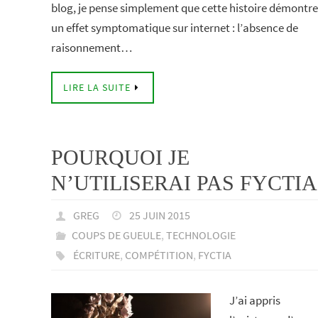
blog, je pense simplement que cette histoire démontre
un effet symptomatique sur internet : l’absence de
raisonnement…
LIRE LA SUITE
POURQUOI JE
N’UTILISERAI PAS FYCTIA
GREG
25 JUIN 2015
COUPS DE GUEULE
,
TECHNOLOGIE
ÉCRITURE
,
COMPÉTITION
,
FYCTIA
J’ai appris