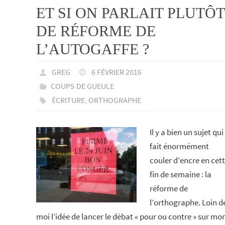
ET SI ON PARLAIT PLUTÔT
DE RÉFORME DE
L’AUTOGAFFE ?
GREG
6 FÉVRIER 2016
COUPS DE GUEULE
ÉCRITURE
,
ORTHOGRAPHE
Il y a bien un sujet qui
fait énormément
couler d’encre en cet
fin de semaine : la
réforme de
l’orthographe. Loin d
moi l’idée de lancer le débat « pour ou contre » sur mo