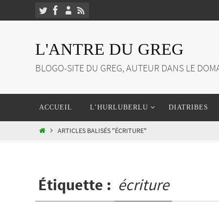
Passer
vers
le
L'ANTRE DU GREG
contenu
BLOGO-SITE DU GREG, AUTEUR DANS LE DOMA
Passer
ACCUEIL
L’HURLUBERLU
DIATRIBES
vers
le
HOME
ARTICLES BALISÉS "ÉCRITURE"
contenu
Étiquette :
écriture