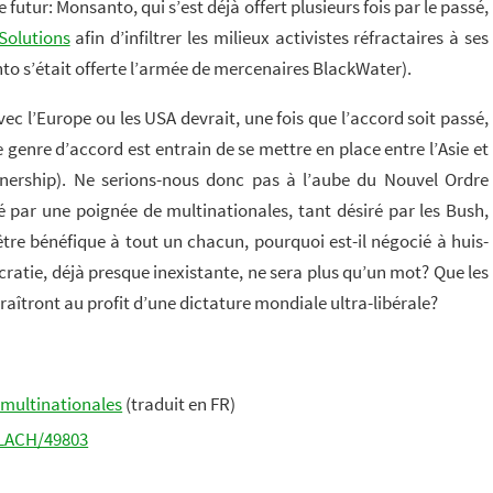
 futur: Monsanto, qui s’est déjà offert plusieurs fois par le passé,
 Solutions
afin d’infiltrer les milieux activistes réfractaires à ses
nto s’était offerte l’armée de mercenaires BlackWater).
c l’Europe ou les USA devrait, une fois que l’accord soit passé,
genre d’accord est entrain de se mettre en place entre l’Asie et
tnership). Ne serions-nous donc pas à l’aube du Nouvel Ordre
par une poignée de multinationales, tant désiré par les Bush,
être bénéfique à tout un chacun, pourquoi est-il négocié à huis-
ratie, déjà presque inexistante, ne sera plus qu’un mot? Que les
araîtront au profit d’une dictature mondiale ultra-libérale?
s multinationales
(traduit en FR)
LLACH/49803