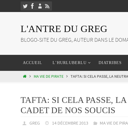
Passer
vers
le
L'ANTRE DU GREG
contenu
BLOGO-SITE DU GREG, AUTEUR DANS LE DOMA
Passer
ACCUEIL
L’HURLUBERLU
DIATRIBES
vers
le
HOME
MA VIE DE PIRATE
TAFTA: SI CELA PASSE, LA NEUTR
contenu
TAFTA: SI CELA PASSE, L
CADET DE NOS SOUCIS
GREG
14 DÉCEMBRE 2013
MA VIE DE PIR