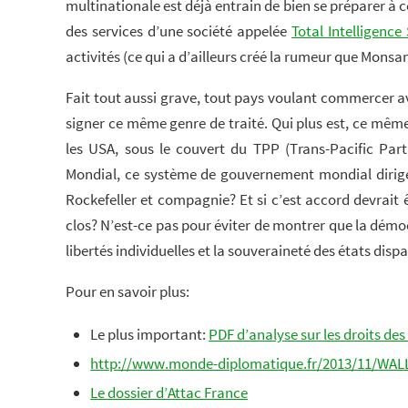
multinationale est déjà entrain de bien se préparer à ce
des services d’une société appelée
Total Intelligence
activités (ce qui a d’ailleurs créé la rumeur que Monsa
Fait tout aussi grave, tout pays voulant commercer ave
signer ce même genre de traité. Qui plus est, ce même 
les USA, sous le couvert du TPP (Trans-Pacific Par
Mondial, ce système de gouvernement mondial dirigé 
Rockefeller et compagnie? Et si c’est accord devrait 
clos? N’est-ce pas pour éviter de montrer que la démoc
libertés individuelles et la souveraineté des états disp
Pour en savoir plus:
Le plus important:
PDF d’analyse sur les droits de
http://www.monde-diplomatique.fr/2013/11/WA
Le dossier d’Attac France