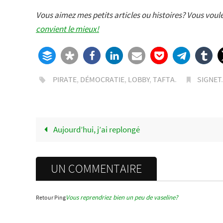
Vous aimez mes petits articles ou histoires? Vous vou
convient le mieux!
PIRATE
,
DÉMOCRATIE
,
LOBBY
,
TAFTA
.
SIGNET
Aujourd’hui, j’ai replongé
UN COMMENTAIRE
Vous reprendriez bien un peu de vaseline?
Retour Ping