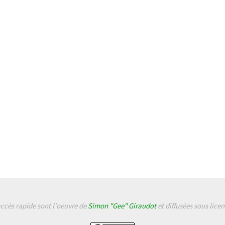
accès rapide sont l'oeuvre de
Simon "Gee" Giraudot
et diffusées sous lice