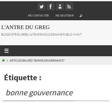
Passer
vers
ME CONTACTER
ME SOUTENIR
le
contenu
L'ANTRE DU GREG
BLOGO-SITE DU GREG, AUTEUR DANS LE DOMAINE PUBLIC VIVANT
HOME
ARTICLES BALISÉS "BONNE GOUVERNANCE"
Étiquette :
bonne gouvernance