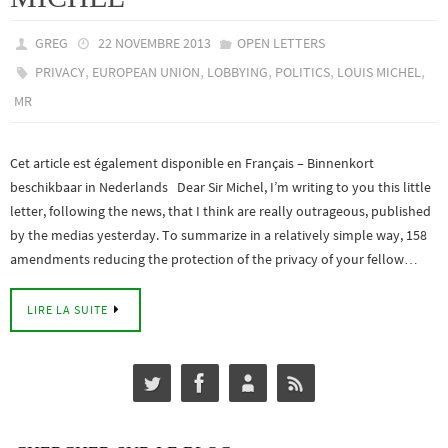
GREG
22 NOVEMBRE 2013
OPEN LETTERS
,
,
,
,
,
PRIVACY
EUROPEAN UNION
LOBBYING
POLITICS
LOUIS MICHEL
MR
Cet article est également disponible en Français – Binnenkort
beschikbaar in Nederlands Dear Sir Michel, I’m writing to you this little
letter, following the news, that I think are really outrageous, published
by the medias yesterday. To summarize in a relatively simple way, 158
amendments reducing the protection of the privacy of your fellow…
LIRE LA SUITE