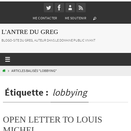
Passer
vers
ME CONTACTER
ME SOUTENIR
le
contenu
L'ANTRE DU GREG
BLOGO-SITE DU GREG, AUTEUR DANS LE DOMAINE PUBLIC VIVANT
HOME
ARTICLES BALISÉS "LOBBYING"
Étiquette :
lobbying
OPEN LETTER TO LOUIS
MICHEL