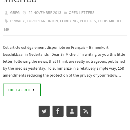
GREG
22 NOVEMBRE 2013
OPEN LETTERS
,
,
,
,
,
PRIVACY
EUROPEAN UNION
LOBBYING
POLITICS
LOUIS MICHEL
MR
Cet article est également disponible en Français – Binnenkort
beschikbaar in Nederlands Dear Sir Michel, I’m writing to you this little
letter, following the news, that I think are really outrageous, published
by the medias yesterday. To summarize in a relatively simple way, 158
amendments reducing the protection of the privacy of your fellow…
LIRE LA SUITE