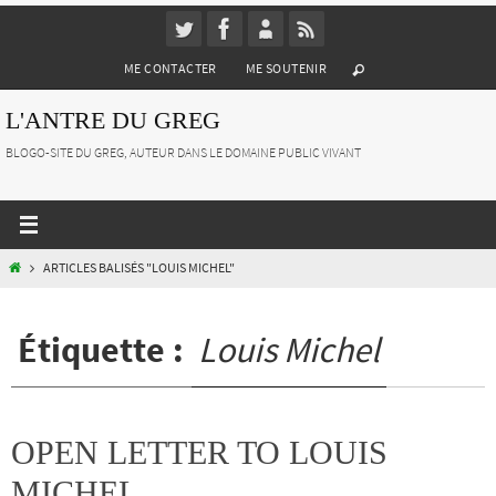
Passer
vers
ME CONTACTER
ME SOUTENIR
le
contenu
L'ANTRE DU GREG
BLOGO-SITE DU GREG, AUTEUR DANS LE DOMAINE PUBLIC VIVANT
HOME
ARTICLES BALISÉS "LOUIS MICHEL"
Étiquette :
Louis Michel
OPEN LETTER TO LOUIS
MICHEL