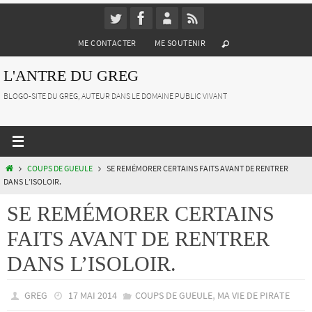
Passer
vers
ME CONTACTER
ME SOUTENIR
le
contenu
L'ANTRE DU GREG
BLOGO-SITE DU GREG, AUTEUR DANS LE DOMAINE PUBLIC VIVANT
HOME
COUPS DE GUEULE
SE REMÉMORER CERTAINS FAITS AVANT DE RENTRER
DANS L’ISOLOIR.
SE REMÉMORER CERTAINS
FAITS AVANT DE RENTRER
DANS L’ISOLOIR.
,
GREG
17 MAI 2014
COUPS DE GUEULE
MA VIE DE PIRATE