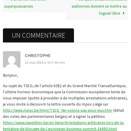
superpuissances
wallonnes doivent se mettre au
logiciel libre
UN COMMENTAIRE
CHRISTOPHE
21 mai 2014 à 19 h 44 min
Bonjour,
Au sujet du TSCG, de l’article 63§2 et du Grand Marché Transatlantique,
l’ultime horreur économique que la Commission européenne tente de
nous imposer (quitte à procéder à de multiples arrestations arbitraires),
je vous invite à découvrir la lettre ouverte du mpoc-Liège sur
http://liege.mpoc.be/html/TSCG_Ne-votons-pas-pour-eux.htm
(détail
des votes des parlementaires belges) et à signer la pétition
https://www.lapetition.be/en-ligne/Arrestations-arbitraires-lors-de-la-
tentative-de-blocage-de-l-european-business-summit-14490.html