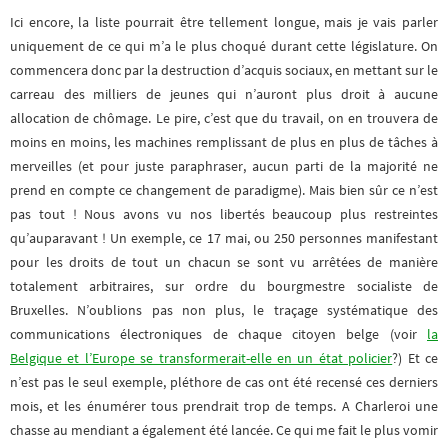
Ici encore, la liste pourrait être tellement longue, mais je vais parler
uniquement de ce qui m’a le plus choqué durant cette législature. On
commencera donc par la destruction d’acquis sociaux, en mettant sur le
carreau des milliers de jeunes qui n’auront plus droit à aucune
allocation de chômage. Le pire, c’est que du travail, on en trouvera de
moins en moins, les machines remplissant de plus en plus de tâches à
merveilles (et pour juste paraphraser, aucun parti de la majorité ne
prend en compte ce changement de paradigme). Mais bien sûr ce n’est
pas tout ! Nous avons vu nos libertés beaucoup plus restreintes
qu’auparavant ! Un exemple, ce 17 mai, ou 250 personnes manifestant
pour les droits de tout un chacun se sont vu arrêtées de manière
totalement arbitraires, sur ordre du bourgmestre socialiste de
Bruxelles. N’oublions pas non plus, le traçage systématique des
communications électroniques de chaque citoyen belge (voir
la
Belgique et l’Europe se transformerait-elle en un état policier
?) Et ce
n’est pas le seul exemple, pléthore de cas ont été recensé ces derniers
mois, et les énumérer tous prendrait trop de temps. A Charleroi une
chasse au mendiant a également été lancée. Ce qui me fait le plus vomir