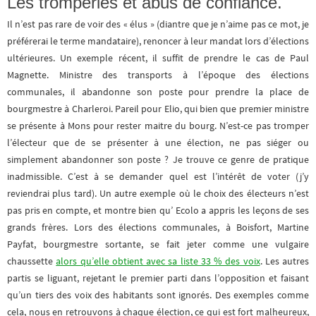
Les tromperies et abus de confiance.
Il n’est pas rare de voir des « élus » (diantre que je n’aime pas ce mot, je
préférerai le terme mandataire), renoncer à leur mandat lors d’élections
ultérieures. Un exemple récent, il suffit de prendre le cas de Paul
Magnette. Ministre des transports à l’époque des élections
communales, il abandonne son poste pour prendre la place de
bourgmestre à Charleroi. Pareil pour Elio, qui bien que premier ministre
se présente à Mons pour rester maitre du bourg. N’est-ce pas tromper
l’électeur que de se présenter à une élection, ne pas siéger ou
simplement abandonner son poste ? Je trouve ce genre de pratique
inadmissible. C’est à se demander quel est l’intérêt de voter (j’y
reviendrai plus tard). Un autre exemple où le choix des électeurs n’est
pas pris en compte, et montre bien qu’ Ecolo a appris les leçons de ses
grands frères. Lors des élections communales, à Boisfort, Martine
Payfat, bourgmestre sortante, se fait jeter comme une vulgaire
chaussette
alors qu’elle obtient avec sa liste 33 % des voix
. Les autres
partis se liguant, rejetant le premier parti dans l’opposition et faisant
qu’un tiers des voix des habitants sont ignorés. Des exemples comme
cela, nous en retrouvons à chaque élection, ce qui est fort malheureux,