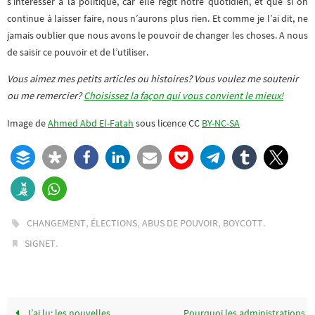
s’intéresser à la politique, car elle régit notre quotidien, et que si on
continue à laisser faire, nous n’aurons plus rien. Et comme je l’ai dit, ne
jamais oublier que nous avons le pouvoir de changer les choses. A nous
de saisir ce pouvoir et de l’utiliser.
Vous aimez mes petits articles ou histoires? Vous voulez me soutenir
ou me remercier?
Choisissez la façon qui vous convient le mieux!
Image de
Ahmed Abd El-Fatah
sous licence CC
BY-NC-SA
,
,
,
.
CHANGEMENT
ÉLECTIONS
ABUS DE POUVOIR
BOYCOTT
.
SIGNET
J’ai lu: les nouvelles
Pourquoi les administrations