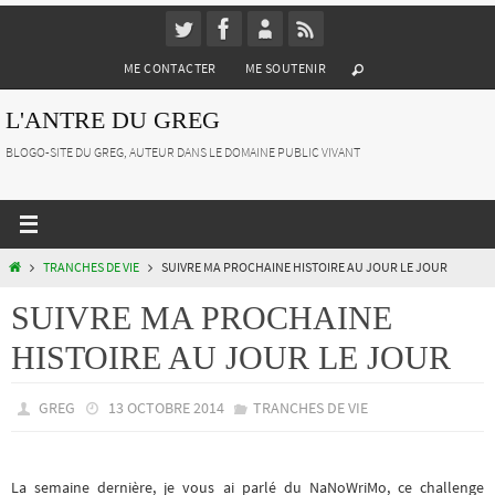
Passer
vers
ME CONTACTER
ME SOUTENIR
le
contenu
L'ANTRE DU GREG
BLOGO-SITE DU GREG, AUTEUR DANS LE DOMAINE PUBLIC VIVANT
HOME
TRANCHES DE VIE
SUIVRE MA PROCHAINE HISTOIRE AU JOUR LE JOUR
SUIVRE MA PROCHAINE
HISTOIRE AU JOUR LE JOUR
GREG
13 OCTOBRE 2014
TRANCHES DE VIE
La semaine dernière, je vous ai parlé du NaNoWriMo, ce challenge