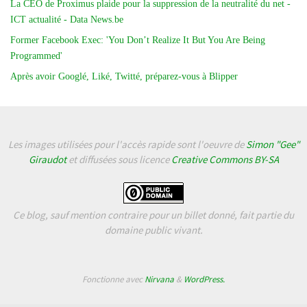
La CEO de Proximus plaide pour la suppression de la neutralité du net -
ICT actualité - Data News.be
Former Facebook Exec: 'You Don’t Realize It But You Are Being
Programmed'
Après avoir Googlé, Liké, Twitté, préparez-vous à Blipper
Les images utilisées pour l'accès rapide sont l'oeuvre de
Simon "Gee"
Giraudot
et diffusées sous licence
Creative Commons BY-SA
Ce blog, sauf mention contraire pour un billet donné, fait partie du
domaine public vivant.
Fonctionne avec
Nirvana
&
WordPress.