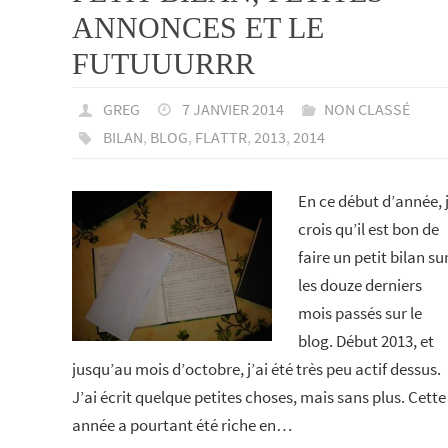
ANNONCES ET LE
FUTUUURRR
GREG
7 JANVIER 2014
NON CLASSÉ
BILAN
,
BLOG
,
FLATTR
,
2013
,
2014
En ce début d’année, 
crois qu’il est bon de
faire un petit bilan su
les douze derniers
mois passés sur le
blog. Début 2013, et
jusqu’au mois d’octobre, j’ai été très peu actif dessus.
J’ai écrit quelque petites choses, mais sans plus. Cette
année a pourtant été riche en…