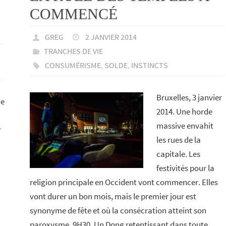
COMMENCÉ
GREG
2 JANVIER 2014
TRANCHES DE VIE
CONSUMÉRISME
,
SOLDE
,
INSTINCTS
Bruxelles, 3 janvier
je
2014. Une horde
massive envahit
r
les rues de la
capitale. Les
festivités pour la
religion principale en Occident vont commencer. Elles
vont durer un bon mois, mais le premier jour est
synonyme de fête et où la consécration atteint son
paroxysme. 9H30. Un Dong retentissant dans toute…