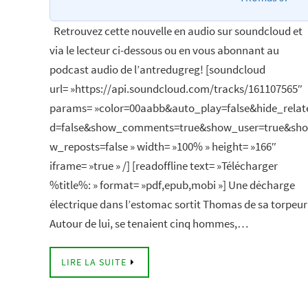
Retrouvez cette nouvelle en audio sur soundcloud et
via le lecteur ci-dessous ou en vous abonnant au
podcast audio de l’antredugreg! [soundcloud
url= »https://api.soundcloud.com/tracks/161107565″
params= »color=00aabb&auto_play=false&hide_relat
d=false&show_comments=true&show_user=true&sho
w_reposts=false » width= »100% » height= »166″
iframe= »true » /] [readoffline text= »Télécharger
%title%: » format= »pdf,epub,mobi »] Une décharge
électrique dans l’estomac sortit Thomas de sa torpeur
Autour de lui, se tenaient cinq hommes,…
LIRE LA SUITE