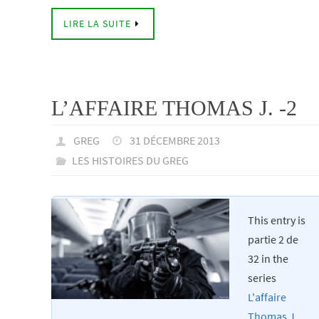
LIRE LA SUITE
L’AFFAIRE THOMAS J. -2
GREG
31 DÉCEMBRE 2013
LES HISTOIRES DU GREG
This entry is
partie 2 de
32 in the
series
L'affaire
Thomas J.