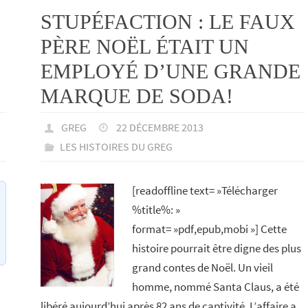
STUPÉFACTION : LE FAUX
PÈRE NOËL ÉTAIT UN
EMPLOYÉ D’UNE GRANDE
MARQUE DE SODA!
GREG
22 DÉCEMBRE 2013
LES HISTOIRES DU GREG
[readoffline text= »Télécharger
%title%: »
format= »pdf,epub,mobi »] Cette
histoire pourrait être digne des plus
grand contes de Noël. Un vieil
homme, nommé Santa Claus, a été
libéré aujourd’hui après 82 ans de captivité. L’affaire a