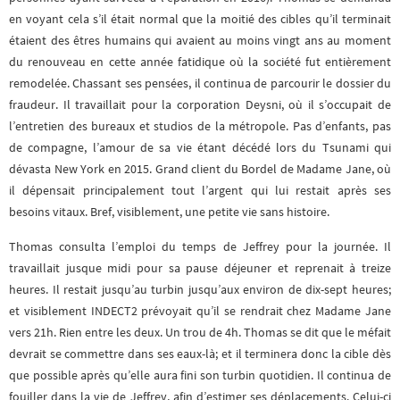
en voyant cela s’il était normal que la moitié des cibles qu’il terminait
étaient des êtres humains qui avaient au moins vingt ans au moment
du renouveau en cette année fatidique où la société fut entièrement
remodelée. Chassant ses pensées, il continua de parcourir le dossier du
fraudeur. Il travaillait pour la corporation Deysni, où il s’occupait de
l’entretien des bureaux et studios de la métropole. Pas d’enfants, pas
de compagne, l’amour de sa vie étant décédé lors du Tsunami qui
dévasta New York en 2015. Grand client du Bordel de Madame Jane, où
il dépensait principalement tout l’argent qui lui restait après ses
besoins vitaux. Bref, visiblement, une petite vie sans histoire.
Thomas consulta l’emploi du temps de Jeffrey pour la journée. Il
travaillait jusque midi pour sa pause déjeuner et reprenait à treize
heures. Il restait jusqu’au turbin jusqu’aux environ de dix-sept heures;
et visiblement INDECT2 prévoyait qu’il se rendrait chez Madame Jane
vers 21h. Rien entre les deux. Un trou de 4h. Thomas se dit que le méfait
devrait se commettre dans ses eaux-là; et il terminera donc la cible dès
que possible après qu’elle aura fini son turbin quotidien. Il continua de
fouiller dans la vie de Jeffrey, afin d’estimer ses déplacements. Celui-ci