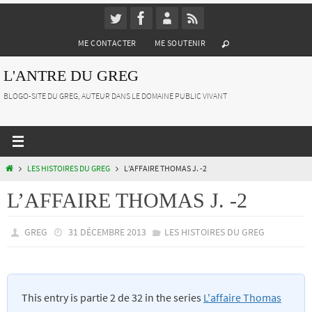
Passer
vers
ME CONTACTER
ME SOUTENIR
le
contenu
L'ANTRE DU GREG
BLOGO-SITE DU GREG, AUTEUR DANS LE DOMAINE PUBLIC VIVANT
HOME
LES HISTOIRES DU GREG
L’AFFAIRE THOMAS J. -2
L’AFFAIRE THOMAS J. -2
GREG
31 DÉCEMBRE 2013
LES HISTOIRES DU GREG
This entry is partie 2 de 32 in the series
L'affaire Thomas