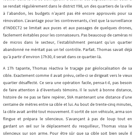
se rendait régulièrement dans le district Y98, un des quartiers de la ville
à l’abandon, les budgets n’ayant pas été encore approuvés pour sa
rénovation. L’avantage pour les contrevenants, c’est que la surveillance
d’INDECT2 se limitait aux puces et aux passages de quelques drones,
facilement évitables pour les connaisseurs. Pas beaucoup de caméras ni
de micros dans le secteur, l’establishment pensant qu’un quartier
abandonné ne méritait pas un tel contrôle. Parfait. Thomas savait déjà
qu’à partir d’environ 17h30, il serait dans ce quartier-là.
A 17h tapante, Thomas réactiva le traçage par géolocalisation de sa
cible. Exactement comme il avait prévu, celle-ci se dirigeait vers le vieux
quartier désaffecté. Ce sera une opération facile, pensa-t-il, pas besoin
de faire attention à d’éventuels témoins. Il le suivit à bonne distance,
histoire de ne pas se faire repérer, SVA maintenant une distance d’une
centaine de mètres entre sa cible et lui. Au bout de trente-cinq minutes,
la cible avait arrêté tout mouvement. Il sortit de son véhicule, arma son
flingue et prépara le silencieux. S’avançant à pas de loup tout en
gardant un œil sur le déplacement du resquilleur, Thomas vissa le
silencieux sur son arme. Pour être sûr que sa cible soit bien seule il