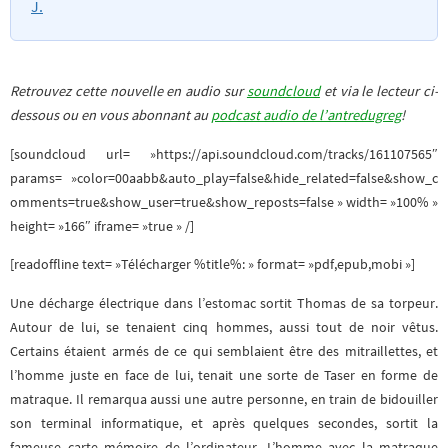
J.
Retrouvez cette nouvelle en audio sur
soundcloud
et via le lecteur ci-
dessous ou en vous abonnant au
podcast audio de l’antredugreg
!
[soundcloud url= »https://api.soundcloud.com/tracks/161107565″
params= »color=00aabb&auto_play=false&hide_related=false&show_c
omments=true&show_user=true&show_reposts=false » width= »100% »
height= »166″ iframe= »true » /]
[readoffline text= »Télécharger %title%: » format= »pdf,epub,mobi »]
Une décharge électrique dans l’estomac sortit Thomas de sa torpeur.
Autour de lui, se tenaient cinq hommes, aussi tout de noir vêtus.
Certains étaient armés de ce qui semblaient être des mitraillettes, et
l’homme juste en face de lui, tenait une sorte de Taser en forme de
matraque. Il remarqua aussi une autre personne, en train de bidouiller
son terminal informatique, et après quelques secondes, sortit la
fameuse carte mémoire de l’ordinateur. L’homme avec la matraque