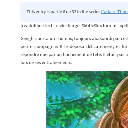
This entry is partie 6 de 32 in the series
L'affaire Thom
[readoffline text= »Télécharger %title%: » format= »pd
Genghis porta un Thomas, toujours abasourdi par cette 
petite compagnie. Il le déposa délicatement, et lu
répondre que par un hochement de tête. Il était pas tro
lors de ses entraînements.