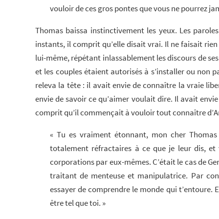
vouloir de ces gros pontes que vous ne pourrez jam
Thomas baissa instinctivement les yeux. Les paroles 
instants, il comprit qu’elle disait vrai. Il ne faisait r
lui-même, répétant inlassablement les discours de ses s
et les couples étaient autorisés à s’installer ou non p
releva la tête : il avait envie de connaître la vraie l
envie de savoir ce qu’aimer voulait dire. Il avait envi
comprit qu’il commençait à vouloir tout connaître d’Ar
« Tu es vraiment étonnant, mon cher Thomas ! 
totalement réfractaires à ce que je leur dis, et 
corporations par eux-mêmes. C’était le cas de Ge
traitant de menteuse et manipulatrice. Par con
essayer de comprendre le monde qui t’entoure. Et 
être tel que toi. »