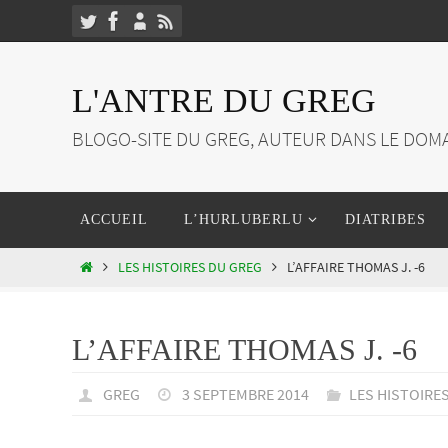
Passer
vers
le
L'ANTRE DU GREG
contenu
BLOGO-SITE DU GREG, AUTEUR DANS LE DOMA
Passer
ACCUEIL
L’HURLUBERLU
DIATRIBES
vers
le
HOME
LES HISTOIRES DU GREG
L’AFFAIRE THOMAS J. -6
contenu
L’AFFAIRE THOMAS J. -6
GREG
3 SEPTEMBRE 2014
LES HISTOIRE