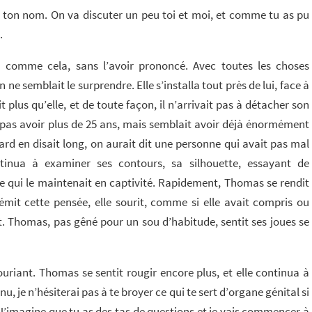
s ton nom. On va discuter un peu toi et moi, et comme tu as pu
.
 comme cela, sans l’avoir prononcé. Avec toutes les choses
n ne semblait le surprendre. Elle s’installa tout près de lui, face à
plus qu’elle, et de toute façon, il n’arrivait pas à détacher son
 pas avoir plus de 25 ans, mais semblait avoir déjà énormément
 en disait long, on aurait dit une personne qui avait pas mal
ntinua à examiner ses contours, sa silhouette, essayant de
 qui le maintenait en captivité. Rapidement, Thomas se rendit
émit cette pensée, elle sourit, comme si elle avait compris ou
t. Thomas, pas gêné pour un sou d’habitude, sentit ses joues se
n souriant. Thomas se sentit rougir encore plus, et elle continua à
nu, je n’hésiterai pas à te broyer ce qui te sert d’organe génital si
 J’imagine que tu as des tas de questions et je vais commencer à