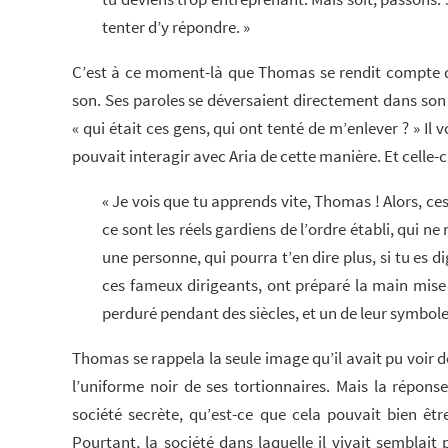
tenter d’y répondre. »
C’est à ce moment-là que Thomas se rendit compte qu
son. Ses paroles se déversaient directement dans so
« qui était ces gens, qui ont tenté de m’enlever ? » Il vou
pouvait interagir avec Aria de cette manière. Et celle-ci
« Je vois que tu apprends vite, Thomas ! Alors, ce
ce sont les réels gardiens de l’ordre établi, qui n
une personne, qui pourra t’en dire plus, si tu es di
ces fameux dirigeants, ont préparé la main mise
perduré pendant des siècles, et un de leur symbole et
Thomas se rappela la seule image qu’il avait pu voir de c
l’uniforme noir de ses tortionnaires. Mais la réponse
société secrète, qu’est-ce que cela pouvait bien ê
Pourtant, la société dans laquelle il vivait semblait 