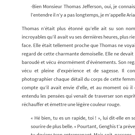
-Bien Monsieur Thomas Jefferson, oui, je connai
l’entendre il n’y a pas longtemps, je m’appelle Aria
Thomas n’était plus étonné qu’elle ait su son nom
incroyables qu’il avait vu ses dernières heures, plus rie
face. Elle était tellement proche que Thomas ne voyait 
regard de cette charmante demoiselle. Elle ne devait
baroudé et vécu énormément d’événements. Son regard
vécu et pleine d’expérience et de sagesse. Il co
photographier chaque détail du corps de cette femme
compte qu’il avait envie d’elle, et au moment où il 
entendu les pensées qui venait de traverser son espri
réchauffer et émettre une légère couleur rouge.
« Hé bien, tu es un rapide, toi ! », lui dit-elle e
sourire de plus belle. « Pourtant, Genghis t’a préve
tu deviens trop entreprenant. Mais soit, passons.