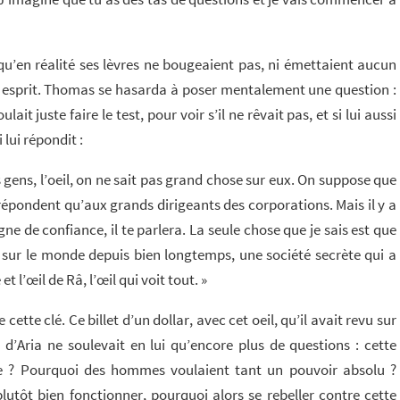
’en réalité ses lèvres ne bougeaient pas, ni émettaient aucun
n esprit. Thomas se hasarda à poser mentalement une question :
lait juste faire le test, pour voir s’il ne rêvait pas, et si lui aussi
 lui répondit :
s gens, l’oeil, on ne sait pas grand chose sur eux. On suppose que
e répondent qu’aux grands dirigeants des corporations. Mais il y a
gne de confiance, il te parlera. La seule chose que je sais est que
 sur le monde depuis bien longtemps, une société secrète qui a
 l’œil de Râ, l’œil qui voit tout. »
ette clé. Ce billet d’un dollar, avec cet oeil, qu’il avait revu sur
 d’Aria ne soulevait en lui qu’encore plus de questions : cette
tre ? Pourquoi des hommes voulaient tant un pouvoir absolu ?
plutôt bien fonctionner, pourquoi alors se rebeller contre cette